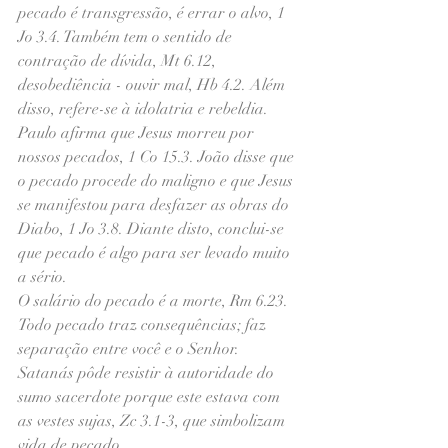
pecado é transgressão, é errar o alvo, 1 
Jo 3.4. Também tem o sentido de 
contração de dívida, Mt 6.12, 
desobediência - ouvir mal, Hb 4.2. Além 
disso, refere-se à idolatria e rebeldia. 
Paulo afirma que Jesus morreu por 
nossos pecados, 1 Co 15.3. João disse que 
o pecado procede do maligno e que Jesus 
se manifestou para desfazer as obras do 
Diabo, 1 Jo 3.8. Diante disto, conclui-se 
que pecado é algo para ser levado muito 
a sério.
O salário do pecado é a morte, Rm 6.23. 
Todo pecado traz consequências; faz 
separação entre você e o Senhor. 
Satanás pôde resistir à autoridade do 
sumo sacerdote porque este estava com 
as vestes sujas, Zc 3.1-3, que simbolizam 
vida de pecado.