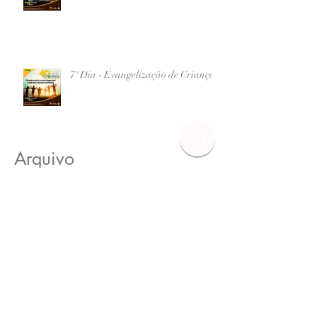
7º Dia - Evangelização de Crianças
Arquivo
junho de 2026
(1)
1 post
maio de 2026
(1)
1 post
setembro de 2017
(13)
13 posts
agosto de 2017
(19)
19 posts
julho de 2017
(5)
5 posts
Procurar por