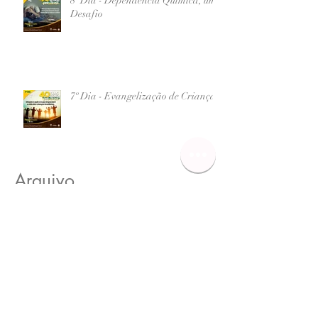
8º Dia - Dependência Química, um
Desafio
7º Dia - Evangelização de Crianças
Arquivo
junho de 2026
(1)
1 post
maio de 2026
(1)
1 post
setembro de 2017
(13)
13 posts
agosto de 2017
(19)
19 posts
julho de 2017
(5)
5 posts
Procurar por