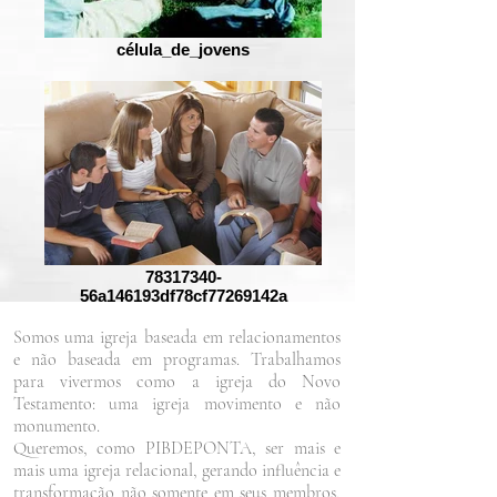
célula_de_jovens
78317340-
56a146193df78cf77269142a
Somos uma igreja baseada em relacionamentos
e não baseada em programas. Trabalhamos
para vivermos como a igreja do Novo
Testamento: uma igreja movimento e não
monumento.
Queremos, como PIBDEPONTA, ser mais e
mais uma igreja relacional, gerando influência e
transformação não somente em seus membros,