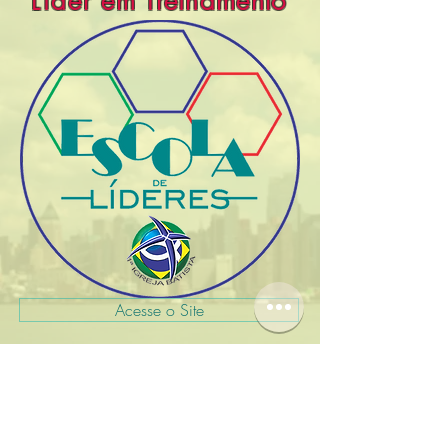
Líder
em Treinamento
Acesse o Site
O lado bom da igreja
1ª Igreja Batista de Ponta Porã
CNPJ:
03.050.705
/0001-01
Telefone:
(67) 3431-2305