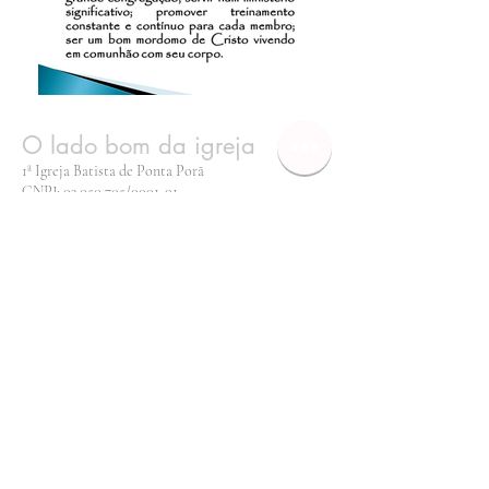
O lado bom da igreja
1ª Igreja Batista de Ponta Porã
CNPJ:
03.050.705
/0001-01
Telefone:
(67) 3431-2305
Rua Tiradentes, 432
Ponta Porã - MS
Termos e condições gerais de uso
e de compra e venda no site