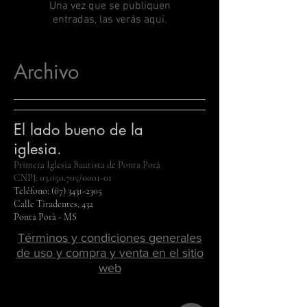
Una vez que se publiquen
entradas, las verás aquí.
Archivo
El lado bueno de la
iglesia.
Primera Iglesia Bautista de Ponta Porã
CNPJ:
03.050.705
/0001-01
Teléfono:
(67) 3431-2305
Calle Tiradentes, 432
Ponta Porà - MS
Términos y condiciones generales
de uso y compra y venta en el sitio
web