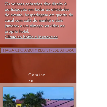
Os valores cobrados dão direito à
participação em todas as atividades
do evento, hospedagem em quarto de
casal com café da manhã e dois
jantares e um almoço servidos no
próprio hotel.
Clique no botão e inscreva-se
HAGA CLIC AQUÍ Y REGÍSTRESE AHORA
Comien
zo