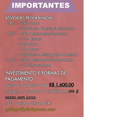
IMPORTANTES​
ATIVIDADES PROGRAMADAS
- 14/11 - 19h - Jantar
- 20h30min - Abertura/Ministração
- 15/11 - 09h - Ministração/Dinâmicas
- 11h - Almoço
- Tarde Livre
- 19h - Jantar
- 20h30min - Ministação/Testemunho
- 16/11 - 09h - Ministração/Encerramento
- 11h - Encerramento
I
NVESTIMENTO E FORMAS DE
PAGAMENTO
Valor da adesão é de
R$ 1.600,00
(casal),
no cartão de crédito
em
até
4
vezes sem juros
.
- O
u à vista. Chave PIX:
grifapp@pibdeponta.com