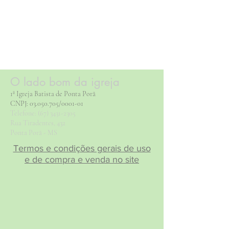
O lado bom da igreja
1ª Igreja Batista de Ponta Porã
CNPJ:
03.050.705
/0001-01
Telefone:
(67) 3431-2305
Rua Tiradentes, 432
Ponta Porã - MS
Termos e condições gerais de uso
e de compra e venda no site